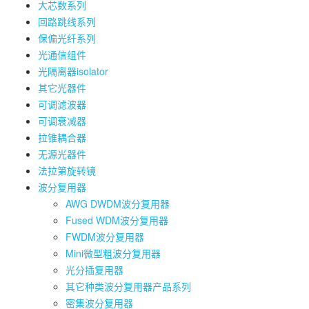
大芯数系列
回路跳线系列
保偏光纤系列
光通信组件
光隔离器isolator
其它光器件
可调滤波器
可调衰减器
拉锥耦合器
无源光器件
法拉第旋转镜
波分复用器
AWG DWDM波分复用器
Fused WDM波分复用器
FWDM波分复用器
Mini微型粗波分复用器
光分插复用器
其它种类波分复用器产品系列
密集波分复用器