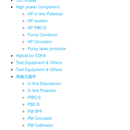
High power Component
HP In-line Polarizer
HP Isolator
HP PBC/S
Pump Combiner
HP Circulator
Pump laser protector
Hybrid for EDFA
Test Equipment & Others
Test Equipment & Others
保偏光器件
In-line Depolarizer
In-line Polarizer
IPBC/S
PBC/S
PM BPF
PM Circulator
PM Collimator