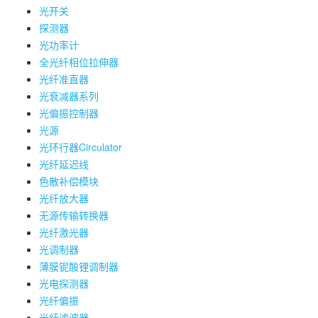
光开关
探测器
光功率计
全光纤相位拉伸器
光纤准直器
光衰减器系列
光偏振控制器
光源
光环行器Circulator
光纤延迟线
色散补偿模块
光纤放大器
无源传输转换器
光纤激光器
光调制器
薄膜铌酸锂调制器
光电探测器
光纤偏振
光纤滤波器