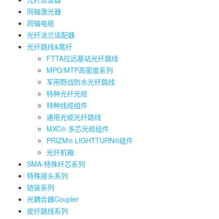
同轴激光器
同轴电缆
光纤法兰适配器
光纤跳线&尾纤
FTTA拉远基站光纤跳线
MPO/MTP高密度系列
军用野战防水光纤跳线
特种光纤光缆
特种线缆组件
通用光缆光纤跳线
MXC® 多芯光缆组件
PRIZM® LIGHTTURN®组件
光纤机箱
SMA-特殊纤芯系列
特殊接头系列
铠装系列
光耦合器Coupler
皮纤跳线系列