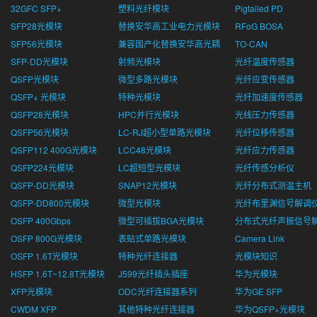
32GFC SFP+
塑料光纤模块
Pigtailed PD
SFP28光模块
替换安华高工业电力光模块
RFoG BOSA
SFP56光模块
兼容国产化替换安华高光耦
TO-CAN
SFP-DD光模块
射频光模块
光纤温度传感器
QSFP光模块
微型多路光模块
光纤应变传感器
QSFP+ 光模块
特种光模块
光纤加速度传感器
QSFP28光模块
HPC并行光模块
光线压力传感器
QSFP56光模块
LC-RJ超小型单路光模块
光纤位移传感器
QSFP112 400G光模块
LCC48光模块
光纤应力传感器
QSFP224光模块
LC超短型光模块
光纤传感分析仪
QSFP-DD光模块
SNAP12光模块
光纤分布式测温主机
QSFP-DD800光模块
微型光模块
光纤布里渊信号解调
OSFP 400Gbps
微型可插拔BGA光模块
分布式光纤声振信号
OSFP 800G光模块
表贴式单路光模块
Camera Link
OSFP 1.6T光模块
特种光纤连接器
光模块知识
HSFP 1.6T~12.8T光模块
J599光纤插头插座
华为光模块
XFP光模块
ODC光纤连接器系列
华为GE SFP
CWDM XFP
其他特种光纤连接器
华为QSFP+光模块