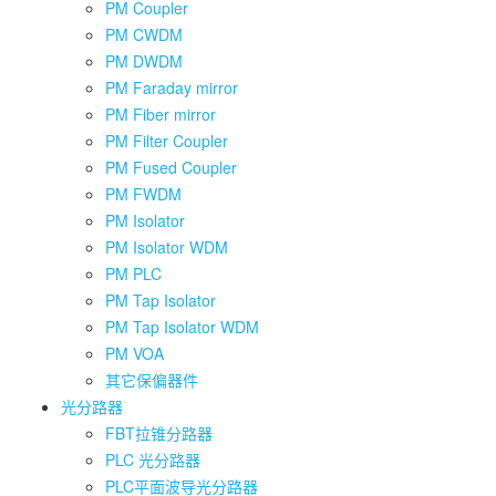
PM Coupler
PM CWDM
PM DWDM
PM Faraday mirror
PM Fiber mirror
PM Filter Coupler
PM Fused Coupler
PM FWDM
PM Isolator
PM Isolator WDM
PM PLC
PM Tap Isolator
PM Tap Isolator WDM
PM VOA
其它保偏器件
光分路器
FBT拉锥分路器
PLC 光分路器
PLC平面波导光分路器