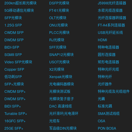
200km超长距光模块
DSFP光模块
J599III光纤连接器
5G移动通信光模块
FT-61光模块
水密光缆连接器
SFP光模块
OLT光模块
光纤连接器转接器
1.25G SFP
ONU光模块
FT-A4系列连接器
CWDM SFP
PLCC光模块
USB光纤延长线
DWDM SFP
RJ光模块
HDMI
BIDI-SFP
SFF光模块
特种电连接器
SGMII SFP
SNAP12光模块
圆形连接器
Video SFP光模块
USOT光模块
矩形电连接器
Copper SFP
X2光模块
特种光纤光缆
低功耗SFP
Xenpak光模块
特种光纤
SFP+光模块
光电编码器模块
光纤器件
CWDM SFP+
光模块测试板
特种光缆及光缆组件
DWDM SFP+
光模块笼子座子
光藕
BIDI SFP+
DAC 高速线缆
标准光耦
Tunable SFP+
光纤滑环|光电滑环
SMA测试线缆
16GFC SFP+
光缆车
OSA
25GE SFP+
军品级DIN光模块
PON BOSA