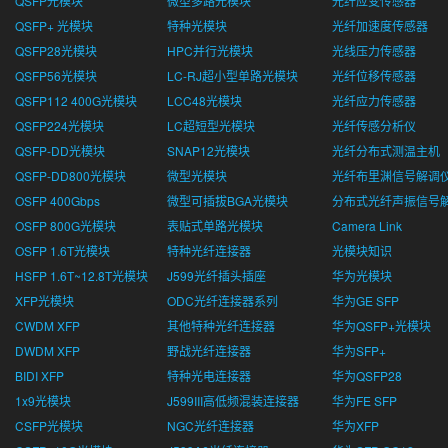
QSFP光模块
微型多路光模块
光纤应变传感器
QSFP+ 光模块
特种光模块
光纤加速度传感器
QSFP28光模块
HPC并行光模块
光线压力传感器
QSFP56光模块
LC-RJ超小型单路光模块
光纤位移传感器
QSFP112 400G光模块
LCC48光模块
光纤应力传感器
QSFP224光模块
LC超短型光模块
光纤传感分析仪
QSFP-DD光模块
SNAP12光模块
光纤分布式测温主机
QSFP-DD800光模块
微型光模块
光纤布里渊信号解调
OSFP 400Gbps
微型可插拔BGA光模块
分布式光纤声振信号
OSFP 800G光模块
表贴式单路光模块
Camera Link
OSFP 1.6T光模块
特种光纤连接器
光模块知识
HSFP 1.6T~12.8T光模块
J599光纤插头插座
华为光模块
XFP光模块
ODC光纤连接器系列
华为GE SFP
CWDM XFP
其他特种光纤连接器
华为QSFP+光模块
DWDM XFP
野战光纤连接器
华为SFP+
BIDI XFP
特种光电连接器
华为QSFP28
1x9光模块
J599III高低频混装连接器
华为FE SFP
CSFP光模块
NGC光纤连接器
华为XFP