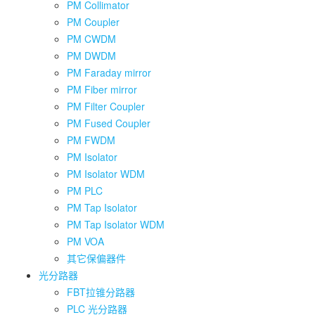
PM Collimator
PM Coupler
PM CWDM
PM DWDM
PM Faraday mirror
PM Fiber mirror
PM Filter Coupler
PM Fused Coupler
PM FWDM
PM Isolator
PM Isolator WDM
PM PLC
PM Tap Isolator
PM Tap Isolator WDM
PM VOA
其它保偏器件
光分路器
FBT拉锥分路器
PLC 光分路器