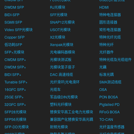
DWDM SFP
RJ光模块
HDMI
BIDI-SFP
SFF光模块
特种电连接器
SGMII SFP
SNAP12光模块
圆形连接器
Video SFP光模块
USOT光模块
矩形电连接器
Copper SFP
X2光模块
特种光纤光缆
低功耗SFP
Xenpak光模块
特种光纤
SFP+光模块
光电编码器模块
光纤器件
CWDM SFP+
光模块测试板
特种光缆及光缆组件
DWDM SFP+
光模块笼子座子
光藕
BIDI SFP+
DAC 高速线缆
标准光耦
Tunable SFP+
光纤滑环|光电滑环
SMA测试线缆
16GFC SFP+
光缆车
OSA
25GE SFP+
军品级DIN光模块
PON BOSA
32GFC SFP+
塑料光纤模块
Pigtailed PD
SFP28光模块
替换安华高工业电力光模块
RFoG BOSA
SFP56光模块
兼容国产化替换安华高光耦
TO-CAN
SFP-DD光模块
射频光模块
光纤温度传感器