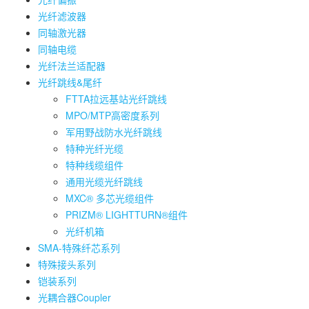
光纤滤波器
同轴激光器
同轴电缆
光纤法兰适配器
光纤跳线&尾纤
FTTA拉远基站光纤跳线
MPO/MTP高密度系列
军用野战防水光纤跳线
特种光纤光缆
特种线缆组件
通用光缆光纤跳线
MXC® 多芯光缆组件
PRIZM® LIGHTTURN®组件
光纤机箱
SMA-特殊纤芯系列
特殊接头系列
铠装系列
光耦合器Coupler