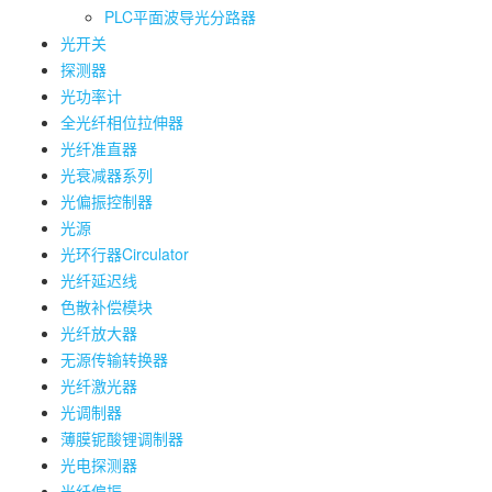
PLC平面波导光分路器
光开关
探测器
光功率计
全光纤相位拉伸器
光纤准直器
光衰减器系列
光偏振控制器
光源
光环行器Circulator
光纤延迟线
色散补偿模块
光纤放大器
无源传输转换器
光纤激光器
光调制器
薄膜铌酸锂调制器
光电探测器
光纤偏振