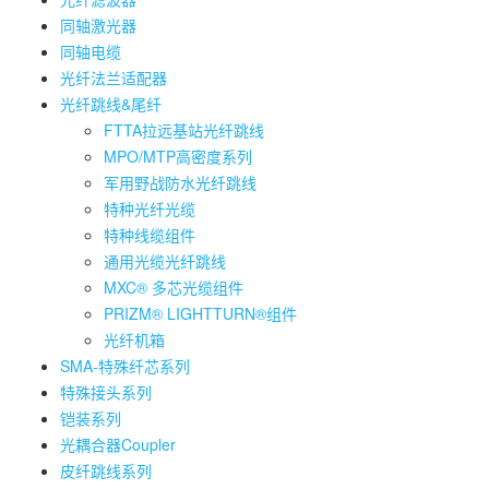
同轴激光器
同轴电缆
光纤法兰适配器
光纤跳线&尾纤
FTTA拉远基站光纤跳线
MPO/MTP高密度系列
军用野战防水光纤跳线
特种光纤光缆
特种线缆组件
通用光缆光纤跳线
MXC® 多芯光缆组件
PRIZM® LIGHTTURN®组件
光纤机箱
SMA-特殊纤芯系列
特殊接头系列
铠装系列
光耦合器Coupler
皮纤跳线系列