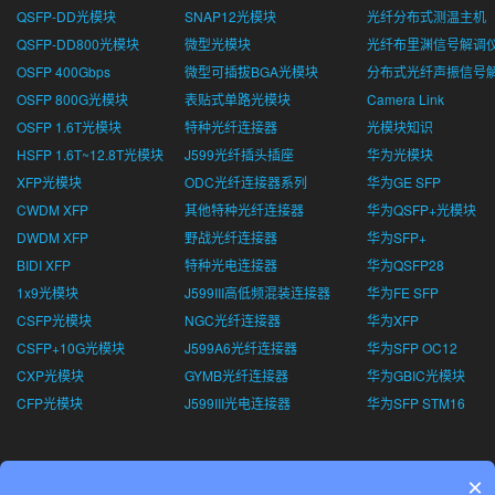
QSFP-DD光模块
SNAP12光模块
光纤分布式测温主机
QSFP-DD800光模块
微型光模块
光纤布里渊信号解调
OSFP 400Gbps
微型可插拔BGA光模块
分布式光纤声振信号
OSFP 800G光模块
表贴式单路光模块
Camera Link
OSFP 1.6T光模块
特种光纤连接器
光模块知识
HSFP 1.6T~12.8T光模块
J599光纤插头插座
华为光模块
XFP光模块
ODC光纤连接器系列
华为GE SFP
CWDM XFP
其他特种光纤连接器
华为QSFP+光模块
DWDM XFP
野战光纤连接器
华为SFP+
BIDI XFP
特种光电连接器
华为QSFP28
1x9光模块
J599III高低频混装连接器
华为FE SFP
CSFP光模块
NGC光纤连接器
华为XFP
CSFP+10G光模块
J599A6光纤连接器
华为SFP OC12
CXP光模块
GYMB光纤连接器
华为GBIC光模块
CFP光模块
J599III光电连接器
华为SFP STM16
×