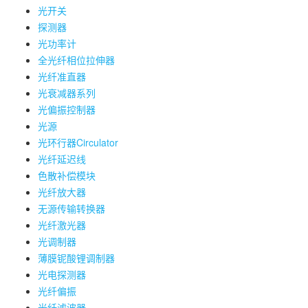
光开关
探测器
光功率计
全光纤相位拉伸器
光纤准直器
光衰减器系列
光偏振控制器
光源
光环行器Circulator
光纤延迟线
色散补偿模块
光纤放大器
无源传输转换器
光纤激光器
光调制器
薄膜铌酸锂调制器
光电探测器
光纤偏振
光纤滤波器