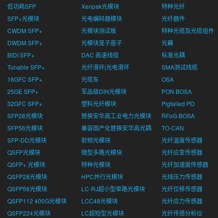
低功耗SFP
Xenpak光模块
特种光纤
SFP+光模块
光电编码器模块
光纤器件
CWDM SFP+
光模块测试板
特种光缆及光缆组件
DWDM SFP+
光模块笼子座子
光藕
BIDI SFP+
DAC 高速线缆
标准光耦
Tunable SFP+
光纤滑环|光电滑环
SMA测试线缆
16GFC SFP+
光缆车
OSA
25GE SFP+
军品级DIN光模块
PON BOSA
32GFC SFP+
塑料光纤模块
Pigtailed PD
SFP28光模块
替换安华高工业电力光模块
RFoG BOSA
SFP56光模块
兼容国产化替换安华高光耦
TO-CAN
SFP-DD光模块
射频光模块
光纤温度传感器
QSFP光模块
微型多路光模块
光纤应变传感器
QSFP+ 光模块
特种光模块
光纤加速度传感器
QSFP28光模块
HPC并行光模块
光线压力传感器
QSFP56光模块
LC-RJ超小型单路光模块
光纤位移传感器
QSFP112 400G光模块
LCC48光模块
光纤应力传感器
QSFP224光模块
LC超短型光模块
光纤传感分析仪