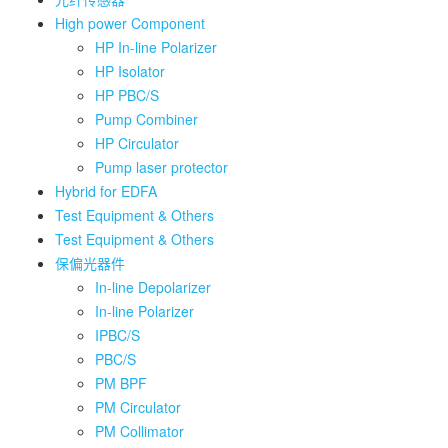
High power Component
HP In-line Polarizer
HP Isolator
HP PBC/S
Pump Combiner
HP Circulator
Pump laser protector
Hybrid for EDFA
Test Equipment & Others
Test Equipment & Others
保偏光器件
In-line Depolarizer
In-line Polarizer
IPBC/S
PBC/S
PM BPF
PM Circulator
PM Collimator