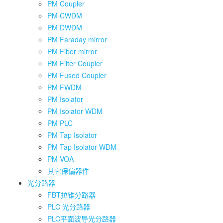
PM Coupler
PM CWDM
PM DWDM
PM Faraday mirror
PM Fiber mirror
PM Filter Coupler
PM Fused Coupler
PM FWDM
PM Isolator
PM Isolator WDM
PM PLC
PM Tap Isolator
PM Tap Isolator WDM
PM VOA
其它保偏器件
光分路器
FBT拉锥分路器
PLC 光分路器
PLC平面波导光分路器