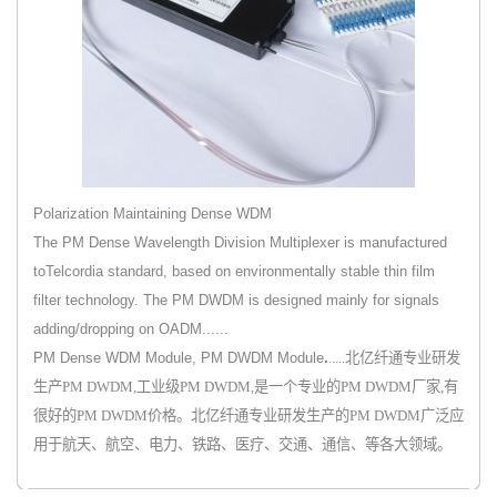
Polarization Maintaining Dense WDM
The PM Dense Wavelength Division Multiplexer is manufactured
toTelcordia standard, based on environmentally stable thin film
filter technology. The PM DWDM is designed mainly for signals
adding/dropping on OADM......
.
PM Dense WDM Module, PM DWDM Module
.....北亿纤通专业研发
生产PM DWDM,工业级PM DWDM,是一个专业的PM DWDM厂家,有
很好的PM DWDM价格。北亿纤通专业研发生产的PM DWDM广泛应
用于航天、航空、电力、铁路、医疗、交通、通信、等各大领域。