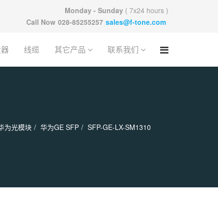
Monday - Sunday
( 7x24 hours )
Call Now
028-85255257
sales@f-tone.com
大器
线缆
其它产品
联系我们
华为光模块
华为GE SFP
SFP-GE-LX-SM1310