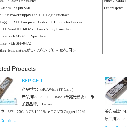
m FP Laser Transmitter
Fiber Channel
with 9/125 μm SMF
Other Optical 
e 3.3V Power Supply and TTL Logic Interface
luggable SFP Footprint Duplex LC Connector Interface
 1 FDA and IEC60825-1 Laser Safety Compliant
iant with MSA SFP Specification
iant with SFF-8472
ating Temperature:0℃~+70℃/-40℃～+85℃ 可选
ated Products
SFP-GE-T
产品型号：(HUAWEI:SFP-GE-T)
产品描述：SFP,1000Base-T千兆光模块,100米
兼容品牌：Huawei
SFP,1.25Gb/s,GE,1000Base-T,CAT5,Copper,100M
兼容品牌：Hua
原厂描述：SFP,1
Details