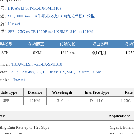
型号：
(HUAWEI:SFP-GE-LX-SM1310)
描述：
SFP,1000Base-LX千兆光模块,1310纳米,单模10公里
品牌：
Huawei
描述：
SFP,1.25Gb/s,GE,1000Base-LX,SMF,1310nm,10KM
模块类型
传输距离
传输波长
接口类型
传输
SFP
10KM
1310 nm
双LC接口
1.25G
umber:
(HUAWEI:SFP-GE-LX-SM1310)
ption:
SFP, 1.25Gb/s, GE, 1000Base-LX, SMF, 1310nm, 10KM
tible:
Huawei
dule Type
Distance
Wavelength
Interface Type
Rate
SFP
10KM
1310 nm
Daul LC
1.25G b
es:
Application:
ting Data Rate up to 1.25Gbps
Gigabit Ethern